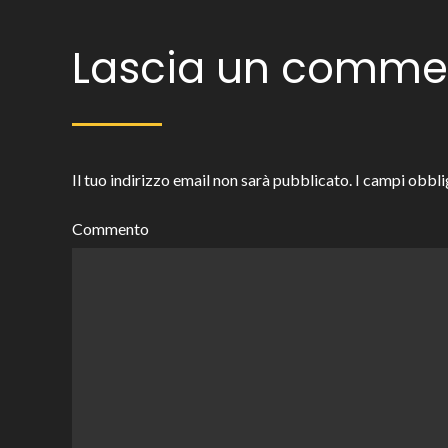
Lascia un comme
Il tuo indirizzo email non sarà pubblicato.
I campi obbli
Commento