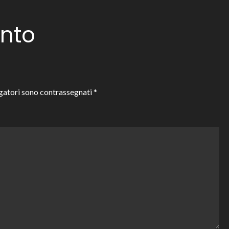
nto
gatori sono contrassegnati
*