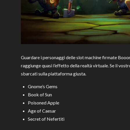
Guardare i personaggi delle slot machine firmate Booong
raggiunge quasi l’effetto della realtà virtuale. Se il vost
sbarcati sulla piattaforma giusta.
Gnome’s Gems
Book of Sun
Poisoned Apple
Age of Caesar
Secret of Nefertiti