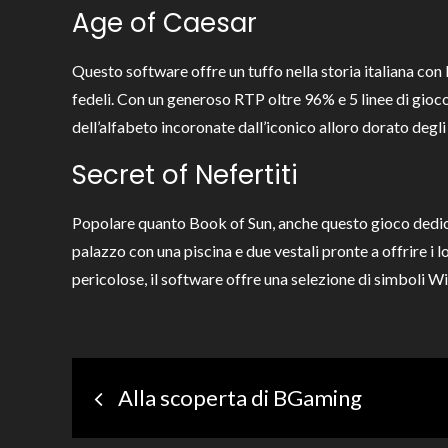
Age of Caesar
Questo software offre un tuffo nella storia italiana con la
fedeli. Con un generoso RTP oltre 96% e 5 linee di gioco,
dell’alfabeto incoronate dall’iconico alloro dorato degli
Secret of Nefertiti
Popolare quanto Book of Sun, anche questo gioco dedicato
palazzo con una piscina e due vestali pronte a offrire i lo
pericolose, il software offre una selezione di simboli Wild
Navigazione
Alla scoperta di BGaming
articoli