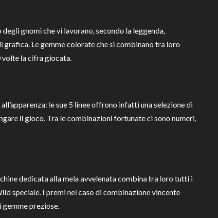
o degli gnomi che vi lavorano, secondo la leggenda,
di grafica. Le gemme colorate che si combinano tra loro
olte la cifra giocata.
ll’apparenza: le sue 5 linee offrono infatti una selezione di
ungare il gioco. Tra le combinazioni fortunate ci sono numeri,
hine dedicata alla mela avvelenata combina tra loro tutti i
Wild speciale. I premi nel caso di combinazione vincente
di gemme preziose.