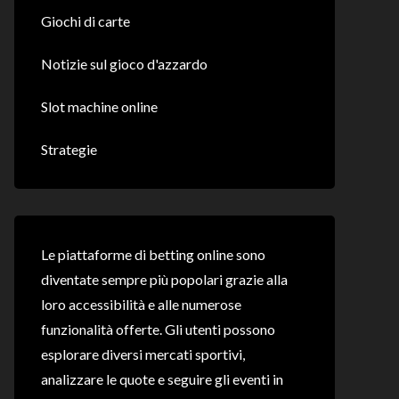
Giochi di carte
Notizie sul gioco d'azzardo
Slot machine online
Strategie
Le piattaforme di betting online sono
diventate sempre più popolari grazie alla
loro accessibilità e alle numerose
funzionalità offerte. Gli utenti possono
esplorare diversi mercati sportivi,
analizzare le quote e seguire gli eventi in