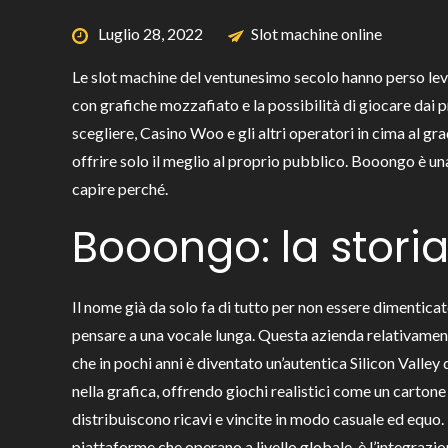
Posted
Luglio 28, 2022
Slot machine online
on
Le slot machine del ventunesimo secolo hanno perso leve
con grafiche mozzafiato e la possibilità di giocare dai p
scegliere,
Casino Woo
e gli altri operatori in cima al 
offrire solo il meglio al proprio pubblico. Booongo è una
capire perché.
Booongo: la stori
Il nome già da solo fa di tutto per non essere dimentica
pensare a una vocale lunga. Questa azienda relativament
che in pochi anni è diventato un’autentica Silicon Valley
nella grafica, offrendo giochi realistici come un carto
distribuiscono ricavi e vincite in modo casuale ed equo
piattaforme che operano a livello globale, è l’integrazio